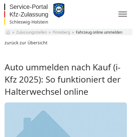
Schleswig-Holstein
Baden-Württemberg
Zulassungsstellen
Pinneberg
Fahrzeug online ummelden
Bayern
Berlin
zurück zur Übersicht
Brandenburg
Bremen
Hamburg
Auto ummelden nach Kauf (i-
Hessen
Mecklenburg-
Kfz 2025): So funktioniert der
Vorpommern
Niedersachsen
Halterwechsel online
Nordrhein-Westfalen
Rheinland-Pfalz
Saarland
Sachsen
Sachsen-Anhalt
Schleswig-Holstein
Thüringen