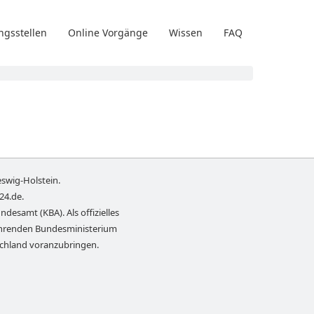
ngsstellen
Online Vorgänge
Wissen
FAQ
eswig-Holstein
.
-24.de
.
ndesamt (KBA). Als offizielles
führenden Bundesministerium
schland voranzubringen.