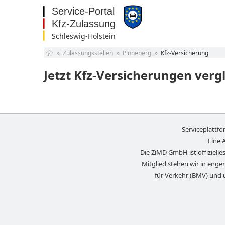
Schleswig-Holstein
Baden-Württemberg
Zulassungsstellen
Pinneberg
Kfz-Versicherung
Bayern
Berlin
Jetzt Kfz-Versicherungen verg
Brandenburg
Bremen
Hamburg
Hessen
Mecklenburg-
Serviceplattf
Vorpommern
Niedersachsen
Eine 
Nordrhein-Westfalen
Die ZiMD GmbH ist offizielles
Rheinland-Pfalz
Mitglied stehen wir in eng
Saarland
für Verkehr (BMV) und 
Sachsen
Sachsen-Anhalt
Schleswig-Holstein
Thüringen